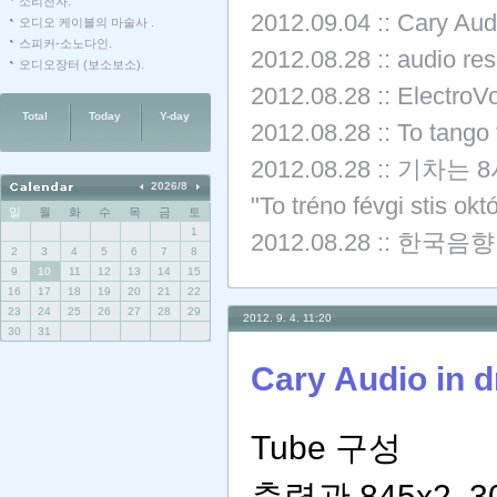
소리전자.
2012.09.04
::
Cary Aud
오디오 케이블의 마술사 .
스피커-소노다인.
2012.08.28
::
audio res
오디오장터 (보소보소).
2012.08.28
::
ElectroV
Total
Today
Y-day
2012.08.28
::
To tango 
2012.08.28
::
기차는 8시에
2026/8
"To tréno févgi stis okt
일
월
화
수
목
금
토
1
2012.08.28
::
한국음향
2
3
4
5
6
7
8
9
10
11
12
13
14
15
16
17
18
19
20
21
22
23
24
25
26
27
28
29
2012. 9. 4. 11:20
30
31
Cary Audio in 
Tube 구성
출력관 845x2 30