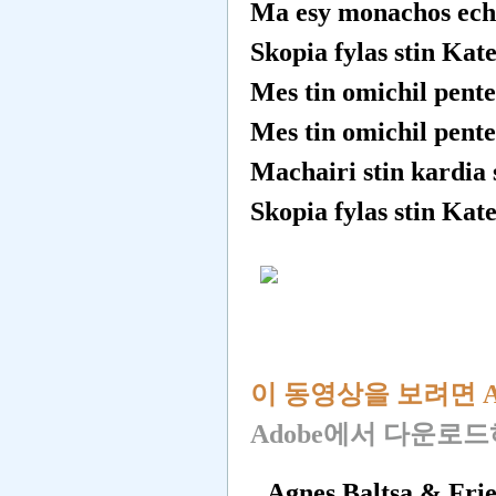
Ma esy monachos ech
Skopia fylas stin Kate
Mes tin omichil pente
Mes tin omichil pente
Machairi stin kardia 
Skopia fylas stin Kate
이 동영상을 보려면 Ado
Adobe에서 다운로드
Agnes Baltsa & Frie