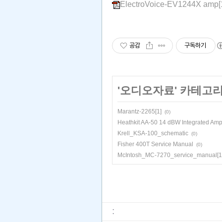
ElectroVoice-EV1244X amp[1
공감
구독하기
'
오디오자료
' 카테고
Marantz-2265[1]
(0)
Heathkit AA-50 14 dBW Integrated Ampl
Krell_KSA-100_schematic
(0)
Fisher 400T Service Manual
(0)
McIntosh_MC-7270_service_manual[1]
: