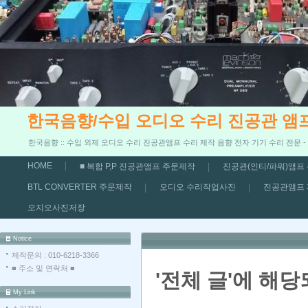
한국음향/수입 오디오 수리 진공관 앰
한국음향 :: 수입 외제 오디오 수리 진공관앰프 수리 제작 음향 전자 기기 수리 전문 
HOME
■ 복합 P,P 진공관앰프 주문제작
진공관(인티/파워)앰프
BTL CONVERTER 주문제작
오디오 수리작업사진
진공관앰프
오지오사진저장
Notice
제작문의 : 010-6218-3366
■ 주소 및 연락처 ■
'전체 글'에 해당
My Link