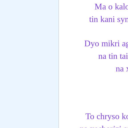
Ma o kalos
tin kani sy
Dyo mikri ag
na tin t
na 
To chryso ko