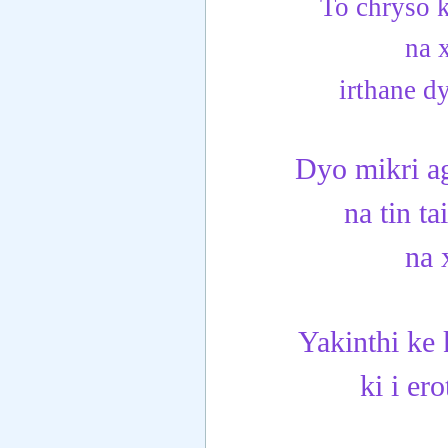
To chryso k
na 
irthane d
Dyo mikri ag
na tin t
na 
Yakinthi ke 
ki i er