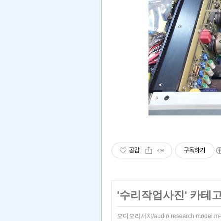
공감
구독하기
'
수리작업사진
' 카테
오디오리서치/audio research model m-