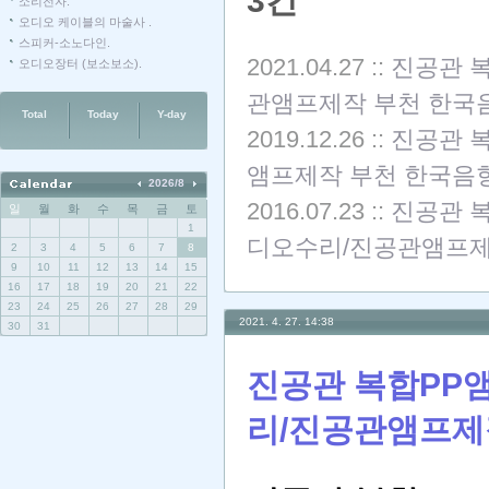
3건
소리전자.
오디오 케이블의 마술사 .
스피커-소노다인.
2021.04.27
::
진공관 복
오디오장터 (보소보소).
관앰프제작 부천 한국
Total
Today
Y-day
2019.12.26
::
진공관 복
앰프제작 부천 한국음향
2026/8
2016.07.23
::
진공관 복합
일
월
화
수
목
금
토
1
디오수리/진공관앰프제
2
3
4
5
6
7
8
9
10
11
12
13
14
15
16
17
18
19
20
21
22
23
24
25
26
27
28
29
2021. 4. 27. 14:38
30
31
진공관 복합PP앰프
리/진공관앰프제