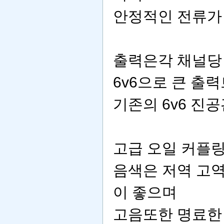
안정적인 전류가
출력은각 채널당 kt
6v6으로 큰 
기존의 6v6 진
고급 오일 커플
음색은 저역 고
이 좋으며
고음또한 명료한