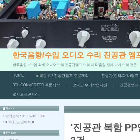
한국음향/수입 오디오 수리 진공관 앰
한국음향 :: 수입 외제 오디오 수리 진공관앰프 수리 제작 음향 전자 기기 수리 전문 
HOME
■ 복합 P,P 진공관앰프 주문제작
진공관(인티/파워)앰프
BTL CONVERTER 주문제작
오디오 수리작업사진
진공관앰프
오지오사진저장
Notice
제작문의 : 010-6218-3366
■ 주소 및 연락처 ■
'진공관 복합 PP앰
My Link