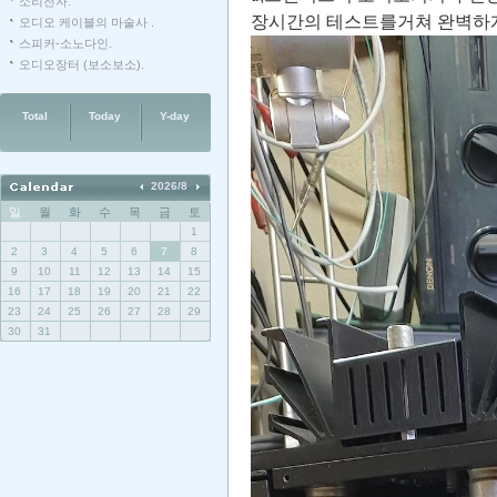
소리전자.
장시간의 테스트를거쳐 완벽하게
오디오 케이블의 마술사 .
스피커-소노다인.
오디오장터 (보소보소).
Total
Today
Y-day
2026/8
일
월
화
수
목
금
토
1
2
3
4
5
6
7
8
9
10
11
12
13
14
15
16
17
18
19
20
21
22
23
24
25
26
27
28
29
30
31