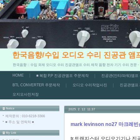
한국음향/수입 오디오 수리 진공관 앰
한국음향 :: 수입 외제 오디오 수리 진공관앰프 수리 제작 음향 전자 기기 수리 전문 
HOME
■ 복합 P,P 진공관앰프 주문제작
진공관(인티/파워)앰프
BTL CONVERTER 주문제작
오디오 수리작업사진
진공관앰프
오지오사진저장
Notice
2025. 2. 12. 11:37
제작문의 : 010-6218-3366
■ 주소 및 연락처 ■
mark levinson no27 마크
My Link
tr,트랜지스터 오디오기기나 진