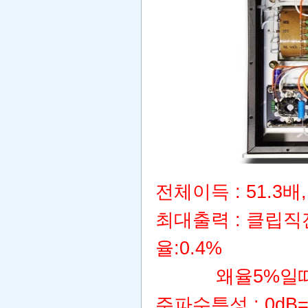
전체이득 : 51.3배, 
최대출력 : 클립직전 
율:0.4%
왜율5%일때 출력 
주파수특성 : 0dB=5