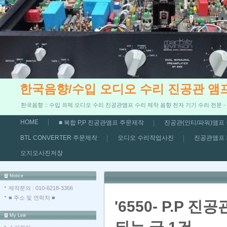
한국음향/수입 오디오 수리 진공관 앰
한국음향 :: 수입 외제 오디오 수리 진공관앰프 수리 제작 음향 전자 기기 수리 전문 
HOME
■ 복합 P,P 진공관앰프 주문제작
진공관(인티/파워)앰프
BTL CONVERTER 주문제작
오디오 수리작업사진
진공관앰프
오지오사진저장
Notice
제작문의 : 010-6218-3366
■ 주소 및 연락처 ■
'6550- P.P 
My Link