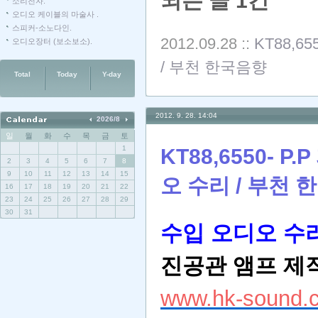
되는 글 1건
소리전자.
오디오 케이블의 마술사 .
스피커-소노다인.
2012.09.28
::
KT88,6
오디오장터 (보소보소).
/ 부천 한국음향
Total
Today
Y-day
2012. 9. 28. 14:04
2026/8
일
월
화
수
목
금
토
1
KT88,6550- 
2
3
4
5
6
7
8
9
10
11
12
13
14
15
오 수리 / 부천 
16
17
18
19
20
21
22
23
24
25
26
27
28
29
30
31
수입 오디오 수리
진공관 앰프
제작
www.hk-sound.c