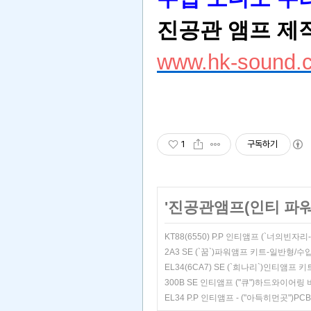
진공관 앰프
제작
www.hk-sound.c
1
구독하기
'
진공관앰프(인티 파워
KT88(6550) P.P 인티앰프 (`너의빈
2A3 SE (`꿈`)파워앰프 키트-일반형/
EL34(6CA7) SE (`희나리`)인티앰프
300B SE 인티앰프 ("큐")하드와이어링
EL34 P.P 인티앰프 - ("아득히먼곳")PC