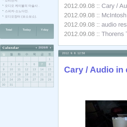
소리전자.
2012.09.08
::
Cary / 
오디오 케이블의 마술사 .
스피커-소노다인.
2012.09.08
::
McIntos
오디오장터 (보소보소).
2012.09.08
::
audio r
Total
Today
Y-day
2012.09.08
::
Thoren
2026/8
2012. 9. 8. 12:58
일
월
화
수
목
금
토
1
2
3
4
5
6
7
8
Cary / Audio
9
10
11
12
13
14
15
16
17
18
19
20
21
22
23
24
25
26
27
28
29
30
31