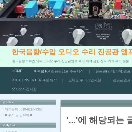
한국음향/수입 오디오 수리 진공관 앰
한국음향 :: 수입 외제 오디오 수리 진공관앰프 수리 제작 음향 전자 기기 수리 전문 
HOME
■ 복합 P,P 진공관앰프 주문제작
진공관(인티/파워)앰프
BTL CONVERTER 주문제작
오디오 수리작업사진
진공관앰프
오지오사진저장
Notice
제작문의 : 010-6218-3366
■ 주소 및 연락처 ■
'...'에 해당되는 
My Link