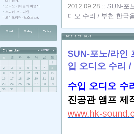
소리전자.
2012.09.28
::
SUN-포
오디오 케이블의 마술사 .
스피커-소노다인.
디오 수리 / 부천 한국
오디오장터 (보소보소).
Total
Today
Y-day
2012. 9. 28. 10:42
2026/8
SUN-포노/라인 
일
월
화
수
목
금
토
1
입 오디오 수리 
2
3
4
5
6
7
8
9
10
11
12
13
14
15
16
17
18
19
20
21
22
수입 오디오 수리
23
24
25
26
27
28
29
30
31
진공관 앰프
제작
www.hk-sound.c