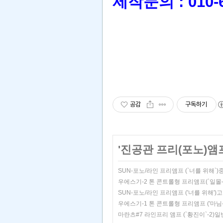
제작문의 : 010-62
공감
구독하기
'
진공관 프리(포노)앰
SUN-포노/라인 프리앰프 (`너를 위해`
우에스기-2 톤 콘트롤형 프리앰프(`일몰-
SUN-포노/라인 프리앰프 ('너를 위해'
우에스기-1 톤 콘트롤형 프리앰프 ('마님
마란츠#7 라인프리 앰프 (`황진이`-2)