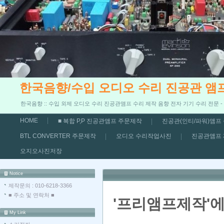
한국음향/수입 오디오 수리 진공관 앰
한국음향 :: 수입 외제 오디오 수리 진공관앰프 수리 제작 음향 전자 기기 수리 전문 
HOME
■ 복합 P,P 진공관앰프 주문제작
진공관(인티/파워)앰프
BTL CONVERTER 주문제작
오디오 수리작업사진
진공관앰프
오지오사진저장
Notice
제작문의 : 010-6218-3366
■ 주소 및 연락처 ■
'프리앰프제작'에
My Link