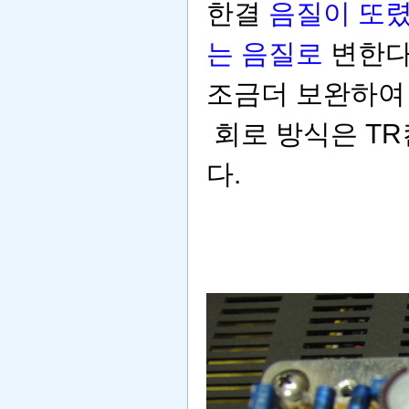
한결
음질이 또렸
는 음질로
변한다
조금더 보완하여 
회로 방식은 TR
다.