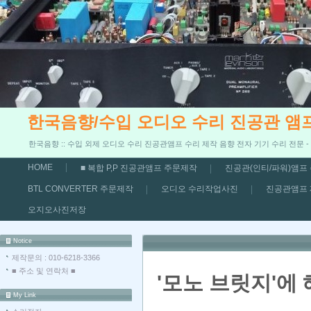
한국음향/수입 오디오 수리 진공관 앰
한국음향 :: 수입 외제 오디오 수리 진공관앰프 수리 제작 음향 전자 기기 수리 전문 
HOME
■ 복합 P,P 진공관앰프 주문제작
진공관(인티/파워)앰프
BTL CONVERTER 주문제작
오디오 수리작업사진
진공관앰프
오지오사진저장
Notice
제작문의 : 010-6218-3366
■ 주소 및 연락처 ■
'모노 브릿지'에
My Link