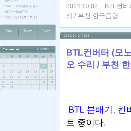
소리전자.
2014.10.02
::
BTL컨버
오디오 케이블의 마술사 .
스피커-소노다인.
리 / 부천 한국음향
오디오장터 (보소보소).
Total
Today
Y-day
2014. 10. 2. 08:58
2026/8
BTL컨버터 (모
일
월
화
수
목
금
토
1
오 수리 / 부천 
2
3
4
5
6
7
8
9
10
11
12
13
14
15
16
17
18
19
20
21
22
23
24
25
26
27
28
29
30
31
BTL 분배기, 컨
트 중이다.